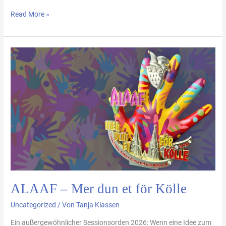
Read More »
ALAAF
–
Mer
dun
et
för
Kölle
ALAAF – Mer dun et för Kölle
Uncategorized
/ Von
Tanja Klassen
Ein außergewöhnlicher Sessionsorden 2026: Wenn eine Idee zum