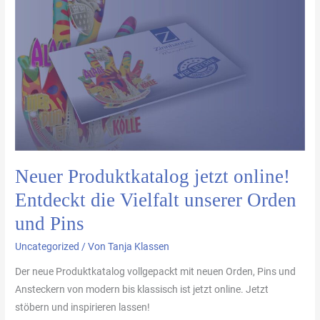
Produktkatalog
jetzt
online!
Entdeckt
die
Vielfalt
unserer
Orden
und
Pins
Neuer Produktkatalog jetzt online!
Entdeckt die Vielfalt unserer Orden
und Pins
Uncategorized
/ Von
Tanja Klassen
Der neue Produktkatalog vollgepackt mit neuen Orden, Pins und
Ansteckern von modern bis klassisch ist jetzt online. Jetzt
stöbern und inspirieren lassen!