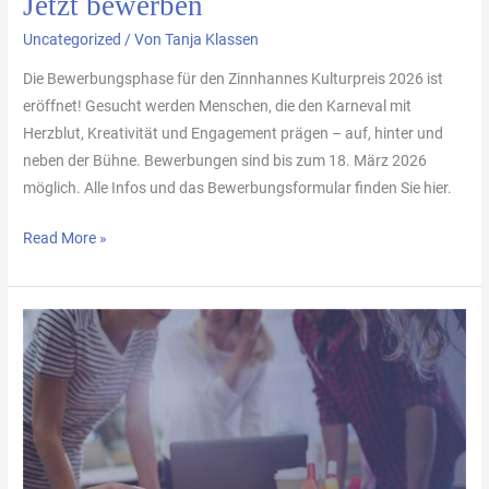
Jetzt bewerben
Uncategorized
/ Von
Tanja Klassen
Die Bewerbungsphase für den Zinnhannes Kulturpreis 2026 ist
eröffnet! Gesucht werden Menschen, die den Karneval mit
Herzblut, Kreativität und Engagement prägen – auf, hinter und
neben der Bühne. Bewerbungen sind bis zum 18. März 2026
möglich. Alle Infos und das Bewerbungsformular finden Sie hier.
Read More »
Ein
Orden-
Team
im
Verein
–
Warum