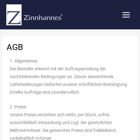
Zum
Inhalt
springen
AGB
1. Allgemeines
Der Besteller erkennt mit der Auftragserteilung die
nachstehenden Bedingungen an. Davon abweichende
Lieferbedinungen bedürfen unserer schriftlichen Bestätigung.
Erteilte Aufträge sind unwiderruflich.
2. Preise
Unsere Preise verstehen sich netto, per Stück, unfrei,
ausschließlich Verpackung und zzgl. der gesetzlichen
Mehrwertsteuer. Die genannten Preise sind freibleibend,
vorbehaltlich Irrtümer.