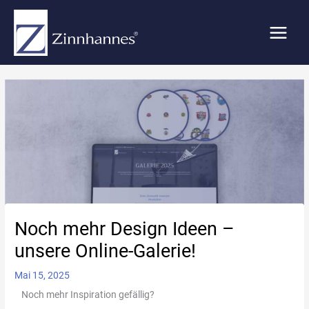
Zum
Inhalt
springen
Noch mehr Design Ideen –
unsere Online-Galerie!
Mai 15, 2025
Noch mehr Inspiration gefällig?