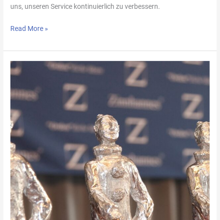
uns, unseren Service kontinuierlich zu verbessern.
Read More »
Der
Zinnhannes
Kulturpreis
2024:
Ein
Comeback
der
besonderen
Art