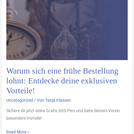
eine
frühe
Bestellung
lohnt:
Entdecke
deine
exklusiven
Vorteile!
Warum sich eine frühe Bestellung
lohnt: Entdecke deine exklusiven
Vorteile!
Uncategorized
/ Von
Tanja Klassen
Sichere dir jetzt deine Gratis SOS Pins und biete deinem Verein
besondere Vorteile!
Read More »