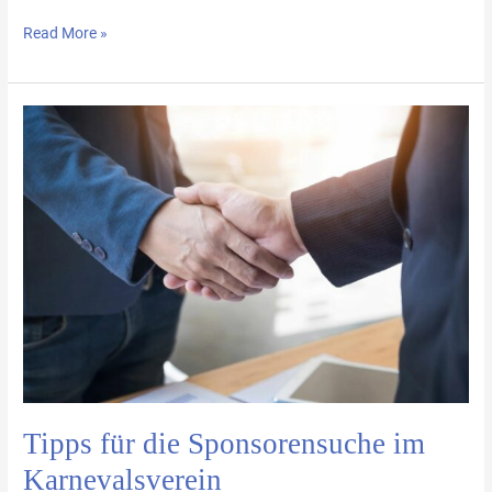
Read More »
Tipps
für
die
Sponsorensuche
im
Karnevalsverein
Tipps für die Sponsorensuche im
Karnevalsverein