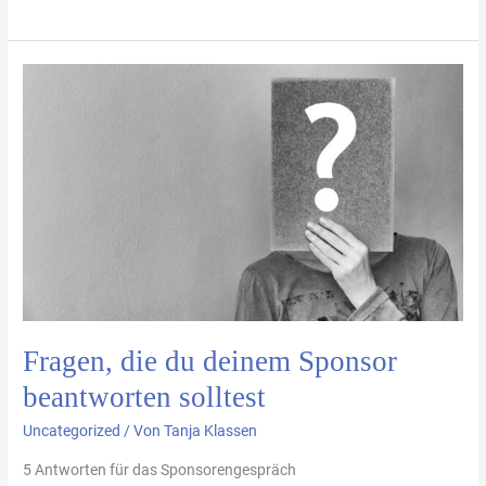
Fragen,
die
du
deinem
Sponsor
beantworten
solltest
Fragen, die du deinem Sponsor
beantworten solltest
Uncategorized
/ Von
Tanja Klassen
5 Antworten für das Sponsorengespräch